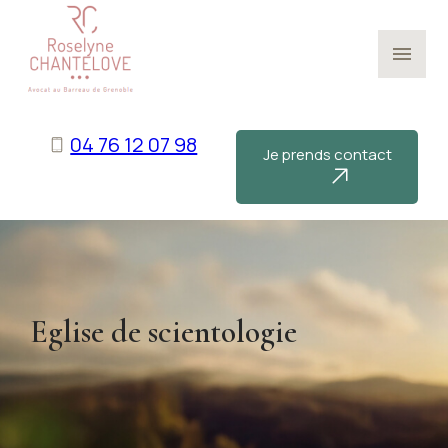
Panneau de gestion des cookies
menu
04 76 12 07 98
Je prends contact
Eglise de scientologie