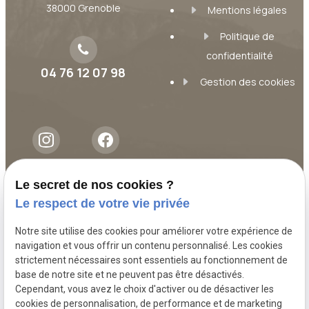
38000 Grenoble
Mentions légales
Politique de
confidentialité
04 76 12 07 98
Gestion des cookies
Le secret de nos cookies ?
A propos
Le respect de votre vie privée
Notre site utilise des cookies pour améliorer votre expérience de
Nous accompagnons nos clients avec
navigation et vous offrir un contenu personnalisé. Les cookies
attention et sérieux dans leurs démarches
strictement nécessaires sont essentiels au fonctionnement de
juridiques. À l’écoute de vos besoins, nous
base de notre site et ne peuvent pas être désactivés.
Cependant, vous avez le choix d'activer ou de désactiver les
vous aidons à trouver des solutions
cookies de personnalisation, de performance et de marketing