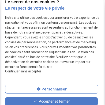
Le secret de nos cookies ?
A propos
Le respect de votre vie privée
Notre site utilise des cookies pour améliorer votre expérience de
Nous accompagnons nos clients avec
navigation et vous offrir un contenu personnalisé. Les cookies
attention et sérieux dans leurs démarches
strictement nécessaires sont essentiels au fonctionnement de
juridiques. À l’écoute de vos besoins, nous
base de notre site et ne peuvent pas être désactivés.
Cependant, vous avez le choix d'activer ou de désactiver les
vous aidons à trouver des solutions
cookies de personnalisation, de performance et de marketing
adaptées à chaque situation tout en vous
selon vos préférences. Vous pouvez modifier vos paramètres
guidant avec clarté et engagement.
de cookies à tout moment en cliquant sur le lien 'Gestion des
cookies' situé en bas de notre site. Veuillez noter que la
désactivation de certains cookies peut avoir un impact sur
certaines fonctionnalités du site.
Continuer sans accepter
Numéro de SIRET :
52930387700011
Personnaliser
place
contact_page
phone
Accepter et fermer