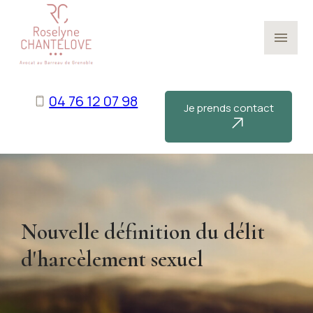
Panneau de gestion des cookies
menu
04 76 12 07 98
Je prends contact
Nouvelle définition du délit
d'harcèlement sexuel