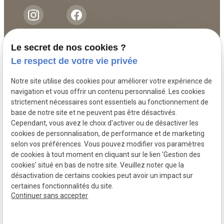
Le secret de nos cookies ?
A propos
Le respect de votre vie privée
Notre site utilise des cookies pour améliorer votre expérience de
Nous accompagnons nos clients avec
navigation et vous offrir un contenu personnalisé. Les cookies
attention et sérieux dans leurs démarches
strictement nécessaires sont essentiels au fonctionnement de
juridiques. À l’écoute de vos besoins, nous
base de notre site et ne peuvent pas être désactivés.
Cependant, vous avez le choix d'activer ou de désactiver les
vous aidons à trouver des solutions
cookies de personnalisation, de performance et de marketing
adaptées à chaque situation tout en vous
selon vos préférences. Vous pouvez modifier vos paramètres
guidant avec clarté et engagement.
de cookies à tout moment en cliquant sur le lien 'Gestion des
cookies' situé en bas de notre site. Veuillez noter que la
désactivation de certains cookies peut avoir un impact sur
certaines fonctionnalités du site.
Continuer sans accepter
Numéro de SIRET :
52930387700011