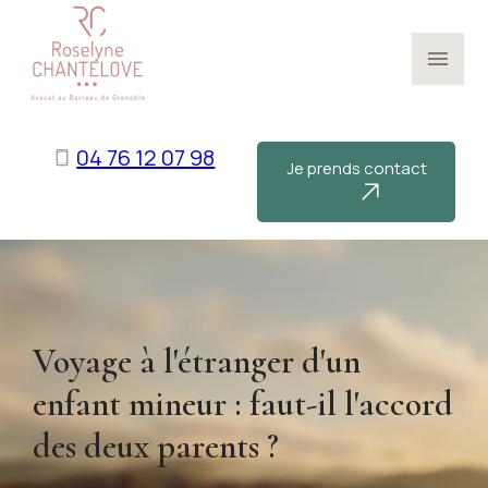
Panneau de gestion des cookies
menu
04 76 12 07 98
Je prends contact
Voyage à l'étranger d'un
enfant mineur : faut-il l'accord
des deux parents ?